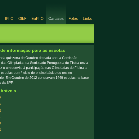
IPhO
OIbF
EuPhO
Cartazes
Fotos
Links
 de informação para as escolas
nda quinzena de Outubro de cada ano, a Comissão
 das Olimpíadas da Sociedade Portuguesa de Física envia
z e um convite à participação nas Olimpíadas de Física a
 escolas com º ciclo do ensino básico ou ensino
rio. Em Outubro de 2012 constavam 1449 escolas na base
s da SPF.
bráveis
8
7
6
5
4
3