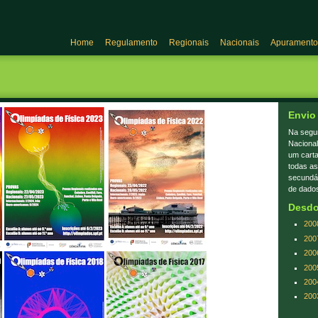
Home
Regulamento
Regionais
Nacionais
Apuramento
Envio
Na segu
Nacional
um carta
todas as
secundá
de dado
Desdo
200
200
200
200
200
200